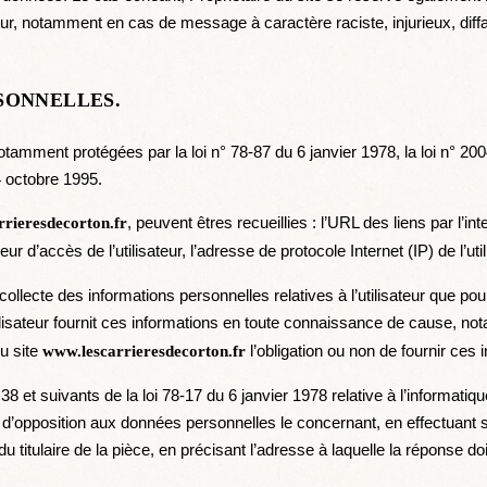
sateur, notamment en cas de message à caractère raciste, injurieux, dif
SONNELLES.
amment protégées par la loi n° 78-87 du 6 janvier 1978, la loi n° 2004
 octobre 1995.
, peuvent êtres recueillies : l’URL des liens par l’i
rieresdecorton.fr
seur d’accès de l’utilisateur, l’adresse de protocole Internet (IP) de l’util
 collecte des informations personnelles relatives à l’utilisateur que p
tilisateur fournit ces informations en toute connaissance de cause, n
du site
l’obligation ou non de fournir ces 
www.lescarrieresdecorton.fr
et suivants de la loi 78-17 du 6 janvier 1978 relative à l’informatique, 
 et d’opposition aux données personnelles le concernant, en effectua
du titulaire de la pièce, en précisant l’adresse à laquelle la réponse do