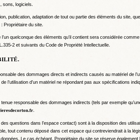
 sons, logiciels.
on, publication, adaptation de tout ou partie des éléments du site, que
 : Propriétaire du site.
de l’un quelconque des éléments qu’il contient sera considérée comme 
.335-2 et suivants du Code de Propriété Intellectuelle.
ILITÉ.
ponsable des dommages directs et indirects causés au matériel de l’util
 de l’utilisation d’un matériel ne répondant pas aux spécifications indiq
re tenue responsable des dommages indirects (tels par exemple qu’u
.
ieresdecorton.fr
des questions dans l’espace contact) sont à la disposition des utilisat
, tout contenu déposé dans cet espace qui contreviendrait à la législ
s données. Le cas échéant, Propriétaire du site se réserve également l