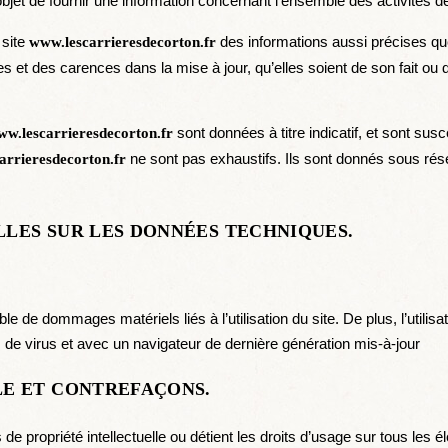
bjet de fournir une information concernant l’ensemble des activités de
 site
des informations aussi précises que 
www.lescarrieresdecorton.fr
et des carences dans la mise à jour, qu’elles soient de son fait ou du 
sont données à titre indicatif, et sont susce
w.lescarrieresdecorton.fr
ne sont pas exhaustifs. Ils sont donnés sous rés
arrieresdecorton.fr
LLES SUR LES DONNÉES TECHNIQUES.
le de dommages matériels liés à l’utilisation du site. De plus, l’utilis
s de virus et avec un navigateur de dernière génération mis-à-jour
LE ET CONTREFAÇONS.
ts de propriété intellectuelle ou détient les droits d’usage sur tous le