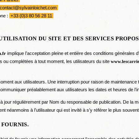
contact@sylvainloichet.com
one :
+33 (0)3 80 56 28 11
UTILISATION DU SITE ET DES SERVICES PROPOS
implique l’acceptation pleine et entière des conditions générales d’
.fr
ées ou complétées à tout moment, les utilisateurs du site
www.lescarrie
ment aux utilisateurs. Une interruption pour raison de maintenance t
e communiquer préalablement aux utilisateurs les dates et heures de l’i
à jour régulièrement par Nom du responsable de publication. De la 
nt néanmoins à l’utilisateur qui est invité à s’y référer le plus souve
 FOURNIS.